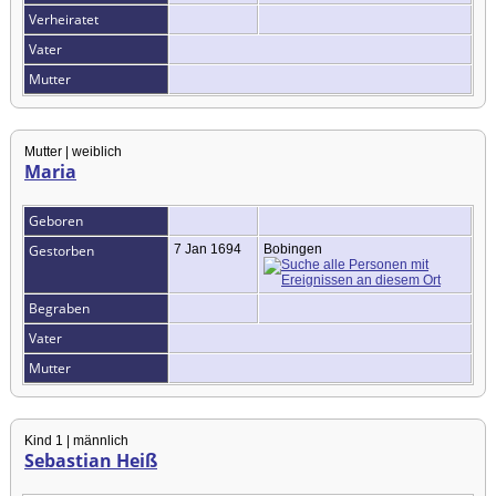
Verheiratet
Vater
Mutter
Mutter | weiblich
Maria
Geboren
Gestorben
7 Jan 1694
Bobingen
Begraben
Vater
Mutter
Kind 1 | männlich
Sebastian Heiß