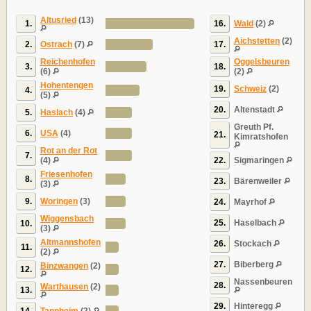
Altusried
(13)
1.
16.
Wald
(2)
Aichstetten
(2)
2.
Ostrach
(7)
17.
Reichenhofen
Oggelsbeuren
3.
18.
(6)
(2)
Hohentengen
19.
Schweiz
(2)
4.
(5)
20.
Altenstadt
5.
Haslach
(4)
Greuth Pf.
6.
USA
(4)
21.
Kimratshofen
Rot an der Rot
7.
(4)
22.
Sigmaringen
Friesenhofen
8.
23.
Bärenweiler
(3)
9.
Woringen
(3)
24.
Mayrhof
Wiggensbach
25.
Haselbach
10.
(3)
Altmannshofen
26.
Stockach
11.
(2)
27.
Biberberg
Binzwangen
(2)
12.
Nassenbeuren
28.
Warthausen
(2)
13.
29.
Hinteregg