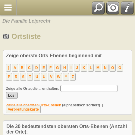
Die Familie Leiprecht
Ortsliste
Zeige oberste Orts-Ebenen beginnend mit
(
A
B
C
D
E
F
G
H
I
J
K
L
M
N
Ö
O
P
R
S
T
Ü
U
V
W
Y
Z
Zeige alle Orte, die ... enthalten:
Zeige alle obersten Orts-Ebenen
(alphabetisch sortiert) |
Verbreitungskarte
Die 30 bedeutendsten obersten Orts-Ebenen (Anzahl
der Orte):