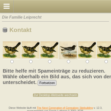
Die Familie Leiprecht
Kontakt
Bitte helfe mit Spameinträge zu reduzieren.
Wähle oberhalb ein Bild aus, das sich von de
unterscheidet.
Zur Desktop-Webseite wechseln
Diese Website läuft mit
The Next Generation of Genealogy Sitebuilding
v. 12.3,
programmiert von Darrin Lythgoe © 2001-2026.