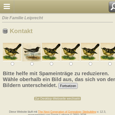
Die Familie Leiprecht
Kontakt
Bitte helfe mit Spameinträge zu reduzieren.
Wähle oberhalb ein Bild aus, das sich von de
Bildern unterscheidet.
Zur Desktop-Webseite wechseln
Diese Website läuft mit
The Next Generation of Genealogy Sitebuilding
v. 12.3,
programmiert von Darrin Lythgoe © 2001-2026.