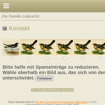
Die Familie Leiprecht
Kontakt
Bitte helfe mit Spameinträge zu reduzieren.
Wähle oberhalb ein Bild aus, das sich von de
unterscheidet.
Zur Desktop-Webseite wechseln
Diese Website läuft mit
The Next Generation of Genealogy Sitebuilding
v. 12.3,
programmiert von Darrin Lythgoe © 2001-2026.