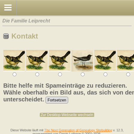
Die Familie Leiprecht
Kontakt
Bitte helfe mit Spameinträge zu reduzieren.
Wähle oberhalb ein Bild aus, das sich von de
unterscheidet.
Zur Desktop-Webseite wechseln
Diese Website läuft mit
The Next Generation of Genealogy Sitebuilding
v. 12.3,
programmiert von Darrin Lythgoe © 2001-2026.