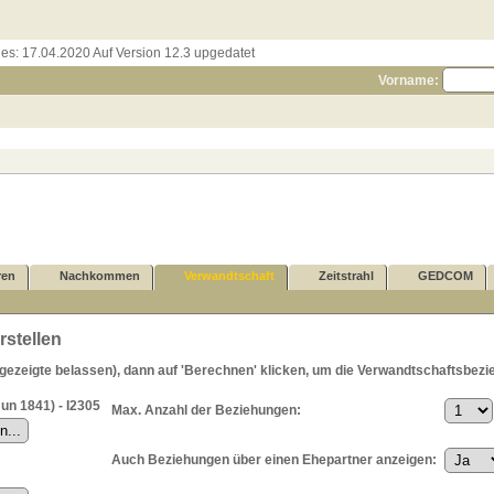
les:
17.04.2020 Auf Version 12.3 upgedatet
Vorname:
ren
Nachkommen
Verwandtschaft
Zeitstrahl
GEDCOM
stellen
zeigte belassen), dann auf 'Berechnen' klicken, um die Verwandtschaftsbezie
Jun 1841) - I2305
Max. Anzahl der Beziehungen:
Auch Beziehungen über einen Ehepartner anzeigen: