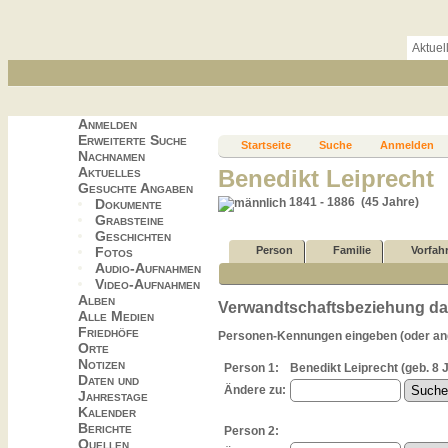
Aktuel
Anmelden
Erweiterte Suche
Startseite
Suche
Anmelden
Nachnamen
Aktuelles
Benedikt Leiprecht
Gesuchte Angaben
1841 - 1886 (45 Jahre)
Dokumente
Grabsteine
Geschichten
Fotos
Person
Familie
Vorfah
Audio-Aufnahmen
Video-Aufnahmen
Alben
Verwandtschaftsbeziehung dar
Alle Medien
Friedhöfe
Personen-Kennungen eingeben (oder ange
Orte
Notizen
Person 1:
Benedikt Leiprecht (geb. 8 
Daten und
Ändere zu:
Jahrestage
Kalender
Berichte
Person 2:
Quellen