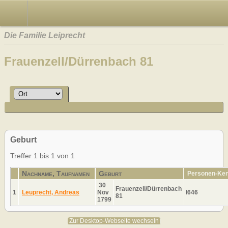
Die Familie Leiprecht
Frauenzell/Dürrenbach 81
Geburt
Treffer 1 bis 1 von 1
Nachname, Taufnamen
Geburt
Personen-Ke
30
Frauenzell/Dürrenbach
1
Leuprecht, Andreas
Nov
I646
81
1799
Zur Desktop-Webseite wechseln