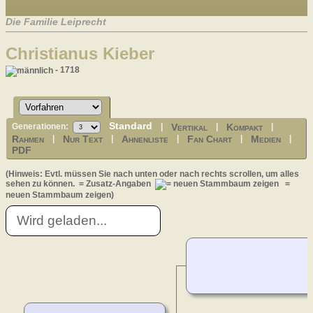
Die Familie Leiprecht
Christianus Kieber
- 1718
Standard
Vertikal
Kompakt
Generationen:
|
|
|
Rahmen
Nur Text
Ahnenliste
Fan Chart
Medien
|
|
|
|
|
PDF
(Hinweis: Evtl. müssen Sie nach unten oder nach rechts scrollen, um alles
sehen zu können.
= Zusatz-Angaben
=
neuen Stammbaum zeigen)
Wird geladen...