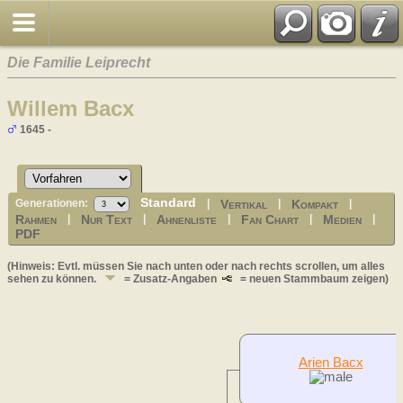
Die Familie Leiprecht
Willem Bacx
1645 -
Standard
Vertikal
Kompakt
Generationen:
|
|
|
Rahmen
Nur Text
Ahnenliste
Fan Chart
Medien
|
|
|
|
|
PDF
(Hinweis: Evtl. müssen Sie nach unten oder nach rechts scrollen, um alles
sehen zu können.
= Zusatz-Angaben
= neuen Stammbaum zeigen)
Arien Bacx