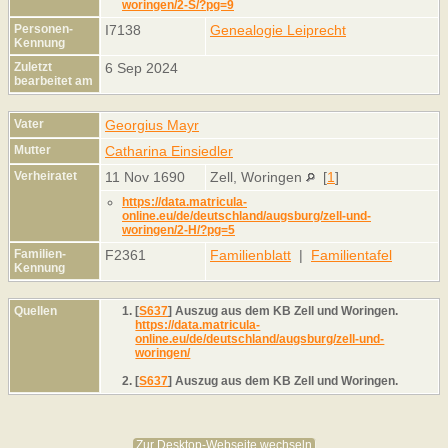
woringen/2-S/?pg=9
Personen-
I7138
Genealogie Leiprecht
Kennung
Zuletzt
6 Sep 2024
bearbeitet am
Vater
Georgius Mayr
Mutter
Catharina Einsiedler
Verheiratet
11 Nov 1690
Zell, Woringen
[
1
]
https://data.matricula-
online.eu/de/deutschland/augsburg/zell-und-
woringen/2-H/?pg=5
Familien-
F2361
Familienblatt
|
Familientafel
Kennung
Quellen
[
S637
] Auszug aus dem KB Zell und Woringen.
https://data.matricula-
online.eu/de/deutschland/augsburg/zell-und-
woringen/
[
S637
] Auszug aus dem KB Zell und Woringen.
Zur Desktop-Webseite wechseln