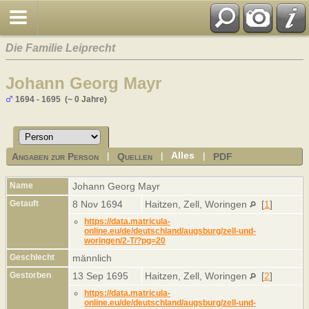
Die Familie Leiprecht
Johann Georg Mayr
1694 - 1695 (~ 0 Jahre)
Alles
Angaben zur Person
Quellen
PDF
|
|
|
Name
Johann Georg
Mayr
Getauft
8 Nov 1694
Haitzen, Zell, Woringen
[
1
]
https://data.matricula-
online.eu/de/deutschland/augsburg/zell-und-
woringen/2-T/?pg=20
Geschlecht
männlich
Gestorben
13 Sep 1695
Haitzen, Zell, Woringen
[
2
]
https://data.matricula-
online.eu/de/deutschland/augsburg/zell-und-