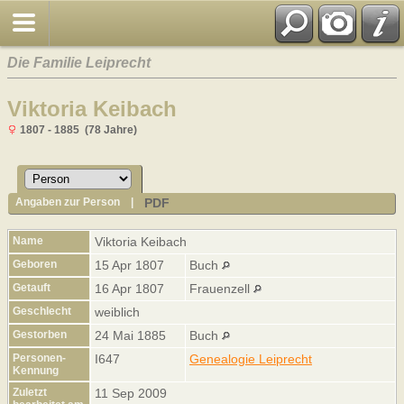
Die Familie Leiprecht
Viktoria Keibach
1807 - 1885 (78 Jahre)
PDF
Angaben zur Person
|
Name
Viktoria
Keibach
Geboren
15 Apr 1807
Buch
Getauft
16 Apr 1807
Frauenzell
Geschlecht
weiblich
Gestorben
24 Mai 1885
Buch
Personen-
I647
Genealogie Leiprecht
Kennung
Zuletzt
11 Sep 2009