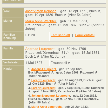
bearbeitet am
Vater
Josef Anton Keibach
,
geb.
13 Apr 1771, Buch
,
gest.
10 Apr 1826, Buch
(Alter 54 Jahre)
Mutter
Maria Anna Wachter
,
geb.
11 Mai 1770,
Frauenzell
,
gest.
16 Mai 1837, Buch
(Alter 67
Jahre)
Familien-
F1120
Familienblatt
|
Familientafel
Kennung
Familie
Andreas Leuprecht
,
geb.
30 Nov 1799,
Frauenzell/Dürrenbach 81
,
gest.
15 Jul 1851,
Buch 1
(Alter 51 Jahre)
Verheiratet
1 Mai 1827
Frauenzell
Kinder
1.
Joseph Leuprecht
,
geb.
27 Sep 1828,
Buch/Frauenzell
,
gest.
6 Apr 1908, Frauenzell
(Alter 79 Jahre)
2.
Lorenz Leuprecht
,
geb.
16 Aug 1829, Buch
,
gest.
18 Okt 1829, Buch
(Alter 0 Jahre)
3.
Lorenz Leuprecht
,
geb.
7 Sep 1830, Buch/Frauenzell
,
gest.
3 Nov 1880, Ratzenhofen
(Alter 50 Jahre)
4.
Johann Nepomuk Leuprecht
,
geb.
22 Jun 1832,
Buch/Frauenzell
,
gest.
22 Nov 1918, Frauenzell
(Alter 86 Jahre)
5.
Maria Anna Leuprecht
,
geb.
28 Jun 1833,