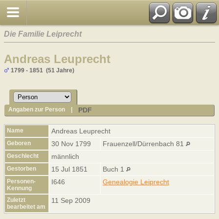
Die Familie Leiprecht
Andreas Leuprecht
1799 - 1851 (51 Jahre)
PDF
Angaben zur Person
|
Name
Andreas
Leuprecht
Geboren
30 Nov 1799
Frauenzell/Dürrenbach 81
Geschlecht
männlich
Gestorben
15 Jul 1851
Buch 1
Personen-
I646
Genealogie Leiprecht
Kennung
Zuletzt
11 Sep 2009
bearbeitet am