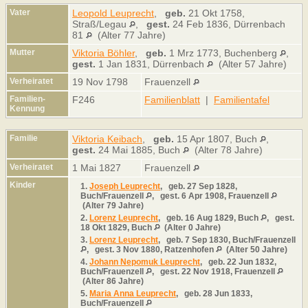
Vater
Leopold Leuprecht
,
geb.
21 Okt 1758,
Straß/Legau
,
gest.
24 Feb 1836, Dürrenbach
81
(Alter 77 Jahre)
Mutter
Viktoria Böhler
,
geb.
1 Mrz 1773, Buchenberg
,
gest.
1 Jan 1831, Dürrenbach
(Alter 57 Jahre)
Verheiratet
19 Nov 1798
Frauenzell
Familien-
F246
Familienblatt
|
Familientafel
Kennung
Familie
Viktoria Keibach
,
geb.
15 Apr 1807, Buch
,
gest.
24 Mai 1885, Buch
(Alter 78 Jahre)
Verheiratet
1 Mai 1827
Frauenzell
Kinder
1.
Joseph Leuprecht
,
geb.
27 Sep 1828,
Buch/Frauenzell
,
gest.
6 Apr 1908, Frauenzell
(Alter 79 Jahre)
2.
Lorenz Leuprecht
,
geb.
16 Aug 1829, Buch
,
gest.
18 Okt 1829, Buch
(Alter 0 Jahre)
3.
Lorenz Leuprecht
,
geb.
7 Sep 1830, Buch/Frauenzell
,
gest.
3 Nov 1880, Ratzenhofen
(Alter 50 Jahre)
4.
Johann Nepomuk Leuprecht
,
geb.
22 Jun 1832,
Buch/Frauenzell
,
gest.
22 Nov 1918, Frauenzell
(Alter 86 Jahre)
5.
Maria Anna Leuprecht
,
geb.
28 Jun 1833,
Buch/Frauenzell