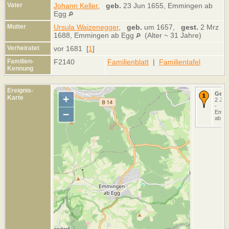
Vater
Johann Keller
,
geb.
23 Jun 1655, Emmingen ab
Egg
Mutter
Ursula Waizenegger
,
geb.
um 1657,
gest.
2 Mrz
1688, Emmingen ab Egg
(Alter ~ 31 Jahre)
Verheiratet
vor 1681 [
1
]
Familien-
F2140
Familienblatt
|
Familientafel
Kennung
Ereignis-
Geta
+
Karte
2 Jul
-
−
Emmi
ab E