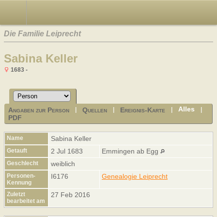
Die Familie Leiprecht
Sabina Keller
1683 -
Alles
Angaben zur Person
Quellen
Ereignis-Karte
|
|
|
|
PDF
Name
Sabina
Keller
Getauft
2 Jul 1683
Emmingen ab Egg
Geschlecht
weiblich
Personen-
I6176
Genealogie Leiprecht
Kennung
Zuletzt
27 Feb 2016
bearbeitet am