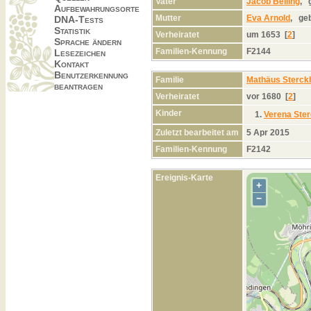
Vater
Jacob Belling
,
Aufbewahrungsorte
Mutter
Eva Arnold
,
geb
DNA-Tests
Statistik
Verheiratet
um 1653 [
2
]
Sprache ändern
Familien-Kennung
F2144
Lesezeichen
Kontakt
Benutzerkennung
Familie
Mathäus Sterck
beantragen
Verheiratet
vor 1680 [
2
]
Kinder
1.
Verena Ste
Zuletzt bearbeitet am
5 Apr 2015
Familien-Kennung
F2142
Ereignis-Karte
+
−