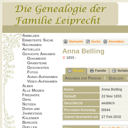
Anmelden
Erweiterte Suche
Startseite
Suche
Anmelden
Nachnamen
Aktuelles
Anna Belling
Gesuchte Angaben
1655 -
Dokumente
Grabsteine
Geschichten
Person
Familie
Vorfah
Fotos
Audio-Aufnahmen
Angaben zur Person
Quellen
|
Video-Aufnahmen
Alben
Name
Anna
Belling
Alle Medien
Friedhöfe
Getauft
22 Nov 1655
Orte
Geschlecht
weiblich
Notizen
Daten und
Personen-Kennung
I5944
Jahrestage
Zuletzt bearbeitet am
27 Feb 2016
Kalender
Berichte
Quellen