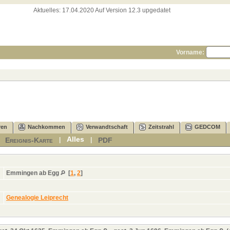
Aktuelles:
17.04.2020 Auf Version 12.3 upgedatet
Vorname:
ren
Nachkommen
Verwandtschaft
Zeitstrahl
GEDCOM
Alles
Ereignis-Karte
PDF
|
|
|
Emmingen ab Egg
[
1
,
2
]
Genealogie Leiprecht