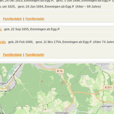
get.
24 Okt 1625, Emmingen ab Egg
,
gest.
3 Jun 1696, Emmingen ab Egg
(A
.
um 1625,
gest.
24 Jan 1694, Emmingen ab Egg
(Alter ~ 69 Jahre)
Familienblatt
|
Familientafel
h
,
geb.
22 Sep 1655, Emmingen ab Egg
rckh
,
geb.
20 Feb 1680,
gest.
11 Mrz 1754, Emmingen ab Egg
(Alter 74 Jahr
Familienblatt
|
Familientafel