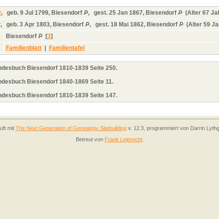
r
,
geb.
9 Jul 1799, Biesendorf
,
gest.
25 Jan 1867, Biesendorf
(Alter 67 Ja
r
,
geb.
3 Apr 1803, Biesendorf
,
gest.
18 Mai 1862, Biesendorf
(Alter 59 J
Biesendorf
[
3
]
Familienblatt
|
Familientafel
andesbuch Biesendorf 1810-1839 Seite 250.
andesbuch Biesendorf 1840-1869 Seite 11.
andesbuch Biesendorf 1810-1839 Seite 147.
uft mit
The Next Generation of Genealogy Sitebuilding
v. 12.3, programmiert von Darrin Lyth
Betreut von
Frank Leiprecht
.