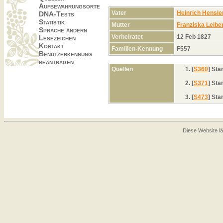
Aufbewahrungsorte
Vater
Heinrich Hensle
DNA-Tests
Statistik
Mutter
Franziska Leibe
Sprache ändern
Verheiratet
12 Feb 1827
Lesezeichen
Kontakt
Familien-Kennung
F557
Benutzerkennung
beantragen
Quellen
[
S360
] St
[
S371
] St
[
S473
] St
Diese Website lä