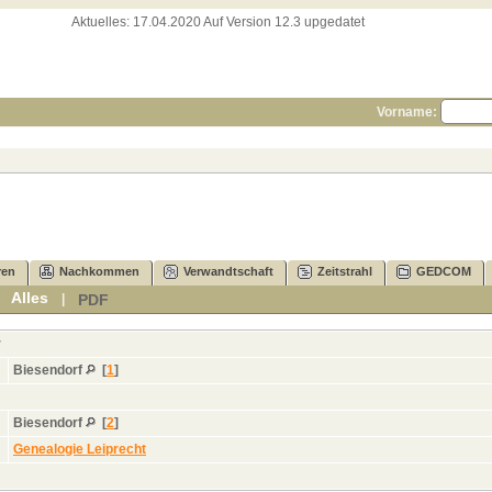
Aktuelles:
17.04.2020 Auf Version 12.3 upgedatet
Vorname:
ren
Nachkommen
Verwandtschaft
Zeitstrahl
GEDCOM
Alles
PDF
|
|
r
Biesendorf
[
1
]
Biesendorf
[
2
]
Genealogie Leiprecht