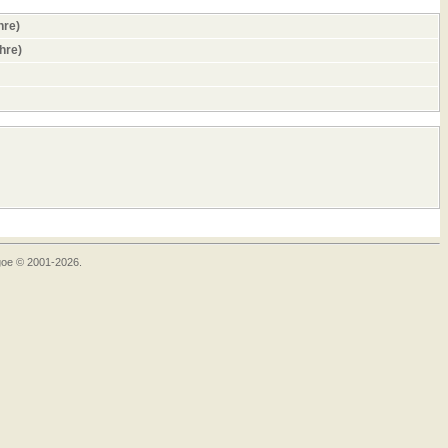
hre)
ahre)
goe © 2001-2026.