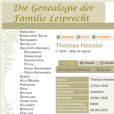
Anmelden
Erweiterte Suche
Startseite
Suche
Anmelden
Nachnamen
Aktuelles
Thomas Hensler
Gesuchte Angaben
1839 - 1840 (0 Jahre)
Dokumente
Grabsteine
Geschichten
Person
Familie
Vorfah
Fotos
Audio-Aufnahmen
Angaben zur Person
Quellen
|
Video-Aufnahmen
Alben
Name
Thomas
Hensle
Alle Medien
Friedhöfe
Geboren
12 Dez 1839
Orte
Geschlecht
männlich
Notizen
Daten und
Gestorben
29 Mrz 1840
Jahrestage
Personen-Kennung
I5806
Kalender
Berichte
Zuletzt bearbeitet am
26 Okt 2012
Quellen