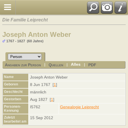
Die Familie Leiprecht
Joseph Anton Weber
1767 - 1827 (60 Jahre)
Alles
Angaben zur Person
Quellen
PDF
|
|
|
Name
Joseph Anton
Weber
Geboren
8 Jun 1767 [
1
]
Geschlecht
männlich
Gestorben
Aug 1827 [
1
]
Personen-
I5762
Genealogie Leiprecht
Kennung
Zuletzt
15 Sep 2012
bearbeitet am