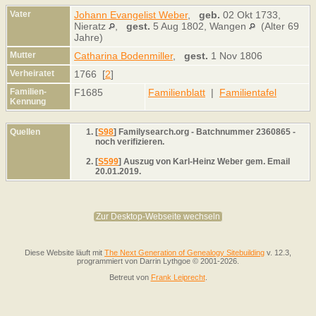
Vater
Johann Evangelist Weber
,
geb.
02 Okt 1733,
Nieratz
,
gest.
5 Aug 1802, Wangen
(Alter 69
Jahre)
Mutter
Catharina Bodenmiller
,
gest.
1 Nov 1806
Verheiratet
1766 [
2
]
Familien-
F1685
Familienblatt
|
Familientafel
Kennung
Quellen
[
S98
] Familysearch.org - Batchnummer 2360865 -
noch verifizieren.
[
S599
] Auszug von Karl-Heinz Weber gem. Email
20.01.2019.
Zur Desktop-Webseite wechseln
Diese Website läuft mit
The Next Generation of Genealogy Sitebuilding
v. 12.3,
programmiert von Darrin Lythgoe © 2001-2026.
Betreut von
Frank Leiprecht
.