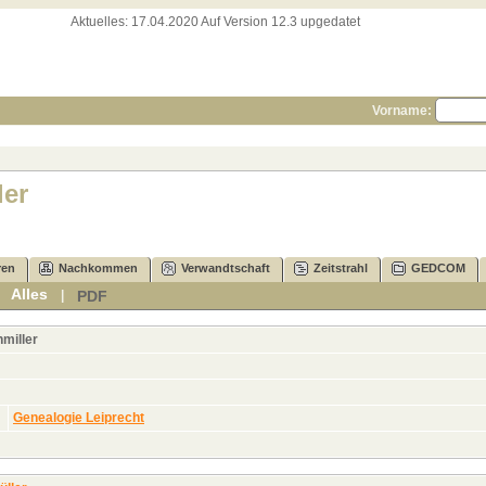
Aktuelles:
17.04.2020 Auf Version 12.3 upgedatet
Vorname:
ler
ren
Nachkommen
Verwandtschaft
Zeitstrahl
GEDCOM
Alles
PDF
|
|
miller
Genealogie Leiprecht