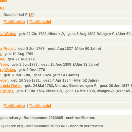
ller
arz
Deuchelried
[
2
]
Familienblatt
|
Familientafel
ist Weber
,
geb.
02 Okt 1733, Nieratz
,
gest.
5 Aug 1802, Wangen
(Alter 69
on Weber
,
geb.
8 Jun 1767,
gest.
Aug 1827 (Alter 60 Jahre)
r
,
geb.
10 Aug 1769
ber
,
geb.
21 Aug 1770
Weber
,
geb.
3 Jun 1777,
gest.
15 Aug 1809 (Alter 32 Jahre)
rg Weber
,
geb.
9 Dez 1778
r
,
geb.
6 Jan 1780,
gest.
1824 (Alter 43 Jahre)
Weber
,
geb.
16 Sep 1781,
gest.
4 Apr 1834 (Alter 52 Jahre)
eresia Weber
,
geb.
24 Mai 1783, Nieratz, Niederwangen
,
gest.
20 Jun 1847,
la Weber
,
geb.
19 Okt 1784, Nieratz
,
gest.
14 Mrz 1830, Wangen
(Alter 45 
Familienblatt
|
Familientafel
lysearch.org - Batchnummer 2360865 - noch verifizieren.
ilysearch.org - Batchnummer M95836-1 - noch zu verifizieren.