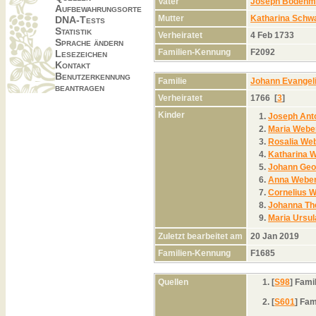
Vater
Joseph Bodenmü
Aufbewahrungsorte
Mutter
Katharina Schw
DNA-Tests
Statistik
Verheiratet
4 Feb 1733
Sprache ändern
Familien-Kennung
F2092
Lesezeichen
Kontakt
Benutzerkennung
Familie
Johann Evangel
beantragen
Verheiratet
1766 [
3
]
Kinder
1.
Joseph Ant
2.
Maria Webe
3.
Rosalia We
4.
Katharina 
5.
Johann Geo
6.
Anna Webe
7.
Cornelius 
8.
Johanna Th
9.
Maria Ursu
Zuletzt bearbeitet am
20 Jan 2019
Familien-Kennung
F1685
Quellen
[
S98
] Fami
[
S601
] Fam