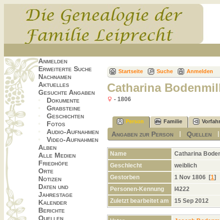
Anmelden
Erweiterte Suche
Startseite
Suche
Anmelden
Nachnamen
Aktuelles
Catharina Bodenmil
Gesuchte Angaben
- 1806
Dokumente
Grabsteine
Geschichten
Person
Familie
Vorfah
Fotos
Audio-Aufnahmen
Angaben zur Person
Quellen
|
Video-Aufnahmen
Alben
Name
Catharina
Boden
Alle Medien
Friedhöfe
Geschlecht
weiblich
Orte
Gestorben
1 Nov 1806 [
1
]
Notizen
Daten und
Personen-Kennung
I4222
Jahrestage
Zuletzt bearbeitet am
15 Sep 2012
Kalender
Berichte
Quellen