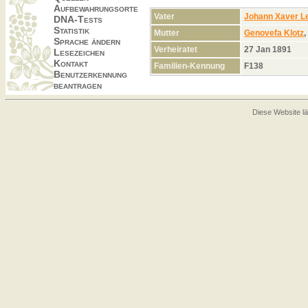
Aufbewahrungsorte
Vater
Johann Xaver Le
DNA-Tests
Statistik
Mutter
Genovefa Klotz
Sprache ändern
Verheiratet
27 Jan 1891
Lesezeichen
Kontakt
Familien-Kennung
F138
Benutzerkennung
beantragen
Diese Website lä