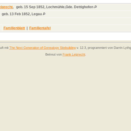
iprecht
,
geb.
15 Sep 1852, Lochmühle,Gde. Dettighofen
,
geb.
13 Feb 1852, Legau
Familienblatt
|
Familientafel
uft mit
The Next Generation of Genealogy Sitebuilding
v. 12.3, programmiert von Darrin Lyth
Betreut von
Frank Leiprecht
.