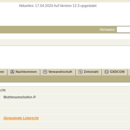
Aktuelles:
17.04.2020 Auf Version 12.3 upgedatet
Vorname:
ren
Nachkommen
Verwandtschaft
Zeitstrahl
GEDCOM
echt
Muthmannshofen
Genealogie Leiprecht