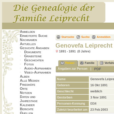
Anmelden
Erweiterte Suche
Startseite
Suche
Anmelden
Nachnamen
Aktuelles
Genovefa Leiprecht
Gesuchte Angaben
1891 - 1891 (0 Jahre)
Dokumente
Grabsteine
Geschichten
Person
Familie
Vorfah
Fotos
Audio-Aufnahmen
PDF
Angaben zur Person
|
Video-Aufnahmen
Alben
Name
Genovefa
Leipr
Alle Medien
Friedhöfe
Geboren
16 Okt 1891
Orte
Geschlecht
weiblich
Notizen
Daten und
Gestorben
3 Nov 1891
Jahrestage
Personen-Kennung
I334
Kalender
Berichte
Zuletzt bearbeitet am
23 Feb 2003
Quellen