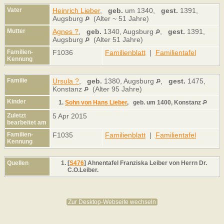
Vater
Heinrich Lieber
,
geb.
um 1340,
gest.
1391,
Augsburg
(Alter ~ 51 Jahre)
Mutter
Agnes ?
,
geb.
1340, Augsburg
,
gest.
1391,
Augsburg
(Alter 51 Jahre)
Familien-
F1036
Familienblatt
|
Familientafel
Kennung
Familie
Ursula ?
,
geb.
1380, Augsburg
,
gest.
1475,
Konstanz
(Alter 95 Jahre)
Kinder
1.
Sohn von Hans Lieber
,
geb.
um 1400, Konstanz
Zuletzt
5 Apr 2015
bearbeitet am
Familien-
F1035
Familienblatt
|
Familientafel
Kennung
Quellen
[
S476
] Ahnentafel Franziska Leiber von Herrn Dr.
C.O.Leiber.
Zur Desktop-Webseite wechseln