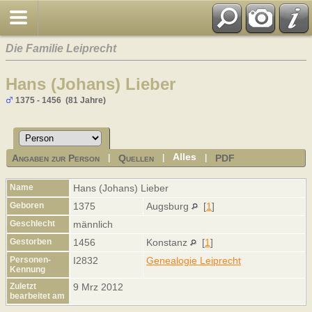
Die Familie Leiprecht
Hans (Johans) Lieber
1375 - 1456 (81 Jahre)
Alles
Angaben zur Person
Quellen
PDF
|
|
|
Name
Hans (Johans)
Lieber
Geboren
1375
Augsburg
[
1
]
Geschlecht
männlich
Gestorben
1456
Konstanz
[
1
]
Personen-
I2832
Genealogie Leiprecht
Kennung
Zuletzt
9 Mrz 2012
bearbeitet am