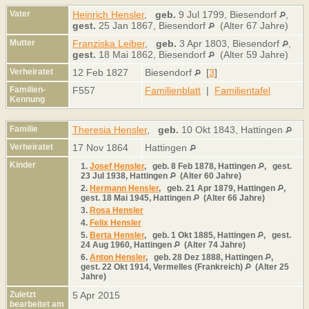
Vater
Heinrich Hensler
,
geb.
9 Jul 1799, Biesendorf
,
gest.
25 Jan 1867, Biesendorf
(Alter 67 Jahre)
Mutter
Franziska Leiber
,
geb.
3 Apr 1803, Biesendorf
,
gest.
18 Mai 1862, Biesendorf
(Alter 59 Jahre)
Verheiratet
12 Feb 1827
Biesendorf
[
3
]
Familien-
F557
Familienblatt
|
Familientafel
Kennung
Familie
Theresia Hensler
,
geb.
10 Okt 1843, Hattingen
Verheiratet
17 Nov 1864
Hattingen
Kinder
1.
Josef Hensler
,
geb.
8 Feb 1878, Hattingen
,
gest.
23 Jul 1938, Hattingen
(Alter 60 Jahre)
2.
Hermann Hensler
,
geb.
21 Apr 1879, Hattingen
,
gest.
18 Mai 1945, Hattingen
(Alter 66 Jahre)
3.
Rosa Hensler
4.
Felix Hensler
5.
Berta Hensler
,
geb.
1 Okt 1885, Hattingen
,
gest.
24 Aug 1960, Hattingen
(Alter 74 Jahre)
6.
Anton Hensler
,
geb.
28 Dez 1888, Hattingen
,
gest.
22 Okt 1914, Vermelles (Frankreich)
(Alter 25
Jahre)
Zuletzt
5 Apr 2015
bearbeitet am