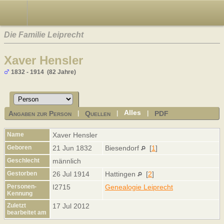
Die Familie Leiprecht
Xaver Hensler
1832 - 1914 (82 Jahre)
Alles
Angaben zur Person
Quellen
PDF
|
|
|
Name
Xaver
Hensler
Geboren
21 Jun 1832
Biesendorf
[
1
]
Geschlecht
männlich
Gestorben
26 Jul 1914
Hattingen
[
2
]
Personen-
I2715
Genealogie Leiprecht
Kennung
Zuletzt
17 Jul 2012
bearbeitet am