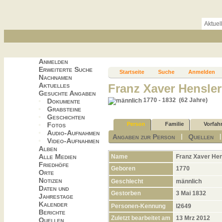
Aktuel
Anmelden
Erweiterte Suche
Startseite
Suche
Anmelden
Nachnamen
Aktuelles
Franz Xaver Hensler
Gesuchte Angaben
1770 - 1832 (62 Jahre)
Dokumente
Grabsteine
Geschichten
Fotos
Person
Familie
Vorfah
Audio-Aufnahmen
Angaben zur Person
Quellen
|
Video-Aufnahmen
Alben
Alle Medien
Name
Franz Xaver
Hen
Friedhöfe
Geboren
1770
Orte
Notizen
Geschlecht
männlich
Daten und
Gestorben
3 Mai 1832
Jahrestage
Kalender
Personen-Kennung
I2649
Berichte
Zuletzt bearbeitet am
13 Mrz 2012
Quellen