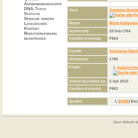
Aufbewahrungsorte
DNA-Tests
Vater
Antonius Hensle
Statistik
Sprache ändern
Mutter
Maria Katharina
Lesezeichen
Kontakt
Verheiratet
20 Feb 1764
Benutzerkennung
beantragen
Familien-Kennung
F964
Familie
Anastasia Spec
Verheiratet
1799
Kinder
1.
Heinrich He
Zuletzt bearbeitet am
5 Apr 2015
Familien-Kennung
F963
Quellen
[
S480
] Buc
Diese Website lä