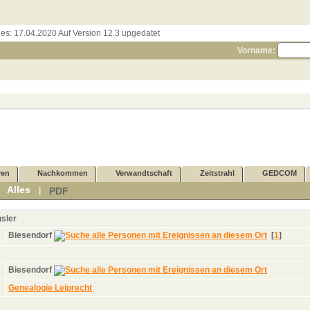
les:
17.04.2020 Auf Version 12.3 upgedatet
Vorname:
ren
Nachkommen
Verwandtschaft
Zeitstrahl
GEDCOM
Alles
PDF
|
|
sler
Biesendorf
[
1
]
Biesendorf
Genealogie Leiprecht