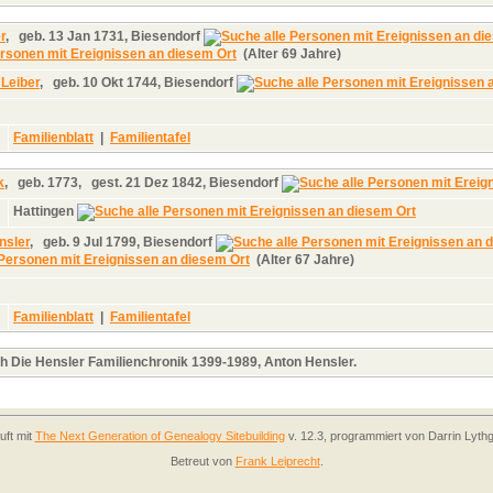
r
,
geb.
13 Jan 1731, Biesendorf
(Alter 69 Jahre)
 Leiber
,
geb.
10 Okt 1744, Biesendorf
Familienblatt
|
Familientafel
k
,
geb.
1773,
gest.
21 Dez 1842, Biesendorf
Hattingen
nsler
,
geb.
9 Jul 1799, Biesendorf
(Alter 67 Jahre)
Familienblatt
|
Familientafel
h Die Hensler Familienchronik 1399-1989, Anton Hensler.
uft mit
The Next Generation of Genealogy Sitebuilding
v. 12.3, programmiert von Darrin Lyth
Betreut von
Frank Leiprecht
.