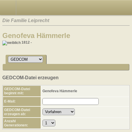
Die Familie Leiprecht
Genofeva Hämmerle
1812 -
GEDCOM-Datei erzeugen
GEDCOM-Datei
Genofeva Hämmerle
beginnt mit:
E-Mail:
GEDCOM-Datei
erzeugen ab:
Anzahl
Generationen: