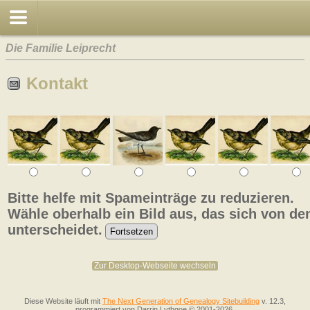
Die Familie Leiprecht
Kontakt
Bitte helfe mit Spameinträge zu reduzieren.
Wähle oberhalb ein Bild aus, das sich von de
unterscheidet.
Zur Desktop-Webseite wechseln
Diese Website läuft mit
The Next Generation of Genealogy Sitebuilding
v. 12.3,
programmiert von Darrin Lythgoe © 2001-2026.