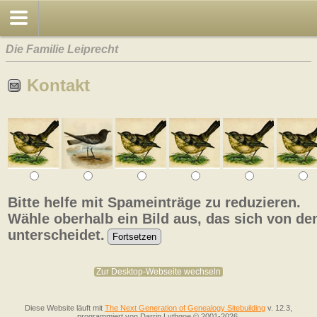
Die Familie Leiprecht
Kontakt
Bitte helfe mit Spameinträge zu reduzieren.
Wähle oberhalb ein Bild aus, das sich von de
unterscheidet.
Zur Desktop-Webseite wechseln
Diese Website läuft mit
The Next Generation of Genealogy Sitebuilding
v. 12.3,
programmiert von Darrin Lythgoe © 2001-2026.