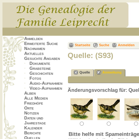
Anmelden
Erweiterte Suche
Startseite
Suche
Anmelden
Nachnamen
Aktuelles
Quelle: (S93)
Gesuchte Angaben
Dokumente
Grabsteine
Quelle
Anmerkung
Geschichten
Fotos
Audio-Aufnahmen
Video-Aufnahmen
Änderungsvorschlag für: Quell
Alben
Alle Medien
Friedhöfe
Orte
Notizen
Daten und
Jahrestage
Kalender
Berichte
Bitte helfe mit Spameinträge
Quellen