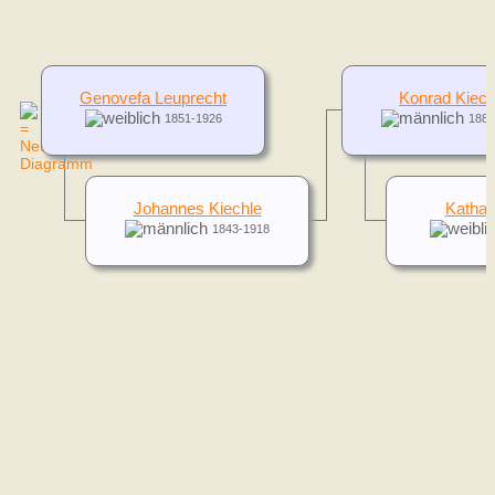
Genovefa Leuprecht
Konrad Kiech
1851-1926
1882
Johannes Kiechle
Kathar
1843-1918